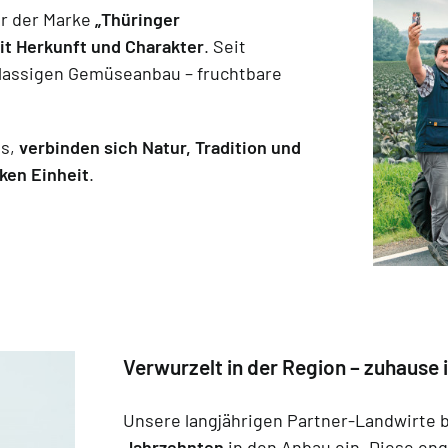
er der Marke
„Thüringer
t Herkunft und Charakter
. Seit
klassigen Gemüseanbau – fruchtbare
is,
verbinden sich Natur, Tradition und
ken Einheit
.
Verwurzelt in der Region – zuhause i
Unsere langjährigen Partner-Landwirte 
Jahrzehnten
in den Anbau ein. Diese en