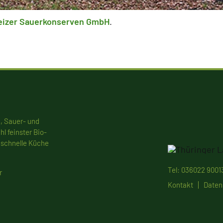
izer Sauerkonserven GmbH
.
, Sauer- und
l feinster Bio-
e schnelle Küche
Tel:
036022 9001
r
Kontakt
Daten