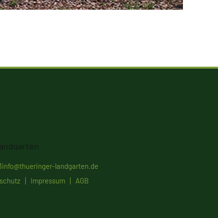
3
info@thueringer-landgarten.de
schutz
Impressum
AGB