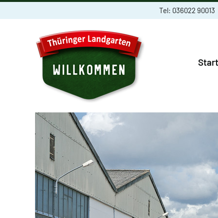
Skip
Tel:
036022 90013
to
content
Star