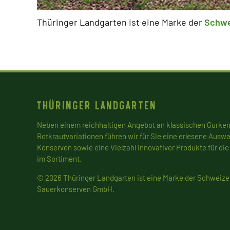
Thüringer Landgarten ist eine Marke der
Schwe
Thüringer Landgarten
Neben einem reichhaltigen Angebot an klassischen Gurken
Rotkrautvariationen führen wir für Sie eine erlesene Auswah
Konserven sowie eine Vielzahl innovativer Produkte für di
im Sortiment.
© 2026 Thüringer Landgarten ist eine Marke der
Schweize
Sauerkonserven GmbH
.