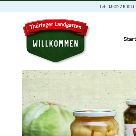
Skip
Tel:
036022 90013
to
content
Star