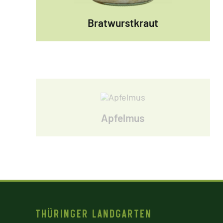
Bratwurstkraut
Apfelmus
Thüringer Landgarten