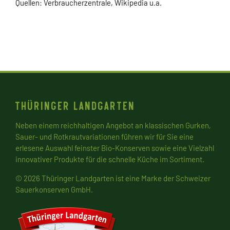
Quellen: Verbraucherzentrale, Wikipedia u.a.
Thüringer Landgarten
Neben einem reichhaltigen Angebot an klassischen Gurken,
Sauer- und Rotkrautvariationen führen wir für Sie eine
erlesene Auswahl feinster Bio-Konserven sowie eine Vielzahl
innovativer Produkte für die schnelle Küche im Sortiment.
© 2026 Thüringer Landgarten ist eine Marke der
Schweizer
Sauerkonserven GmbH
.